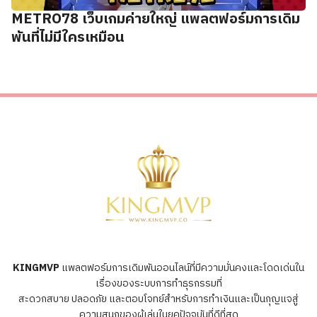
METRO78 เว็บเกมค่ายใหญ่ แพลตฟอร์มการเดิม
พันที่ไม่มีใครเหมือน
KINGMVP
แพลตฟอร์มการเดิมพันออนไลน์ที่มีความมั่นคงและโดดเด่นใน
เรื่องของระบบการทำธุรกรรมที่
สะดวกสบาย ปลอดภัย และตอบโจทย์สำหรับการทำเงินและเป็นกุญแจสู่
ความสนุกของผู้เล่นในยุคปัจจุบันที่ดีที่สุด