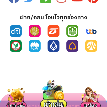
ฝาก/ถอน โอนไวทุกช่องทาง
สล็อต456
สล็อต69
สล็อต123
สล็อต99
สล็อต666
สล็อต777
สล็อต888
สล็อต168
สล็อต789
COPYRIGHT © 2026
KINGMVP
, ALL RIGHT RESERVED.