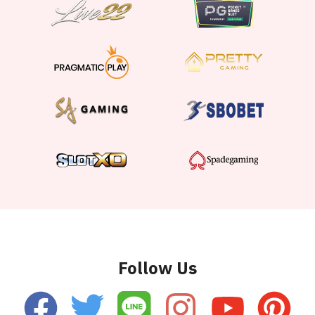
Follow Us