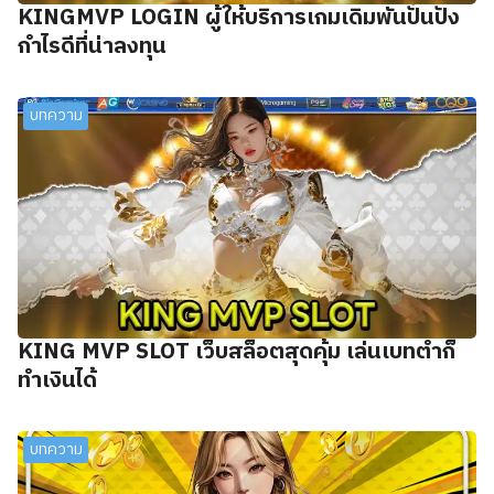
KINGMVP LOGIN ผู้ให้บริการเกมเดิมพันปั่นปัง
กำไรดีที่น่าลงทุน
บทความ
KING MVP SLOT เว็บสล็อตสุดคุ้ม เล่นเบทต่ำก็
ทำเงินได้
บทความ