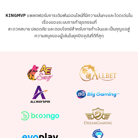
KINGMVP
แพลตฟอร์มการเดิมพันออนไลน์ที่มีความมั่นคงและโดดเด่นใน
เรื่องของระบบการทำธุรกรรมที่
สะดวกสบาย ปลอดภัย และตอบโจทย์สำหรับการทำเงินและเป็นกุญแจสู่
ความสนุกของผู้เล่นในยุคปัจจุบันที่ดีที่สุด