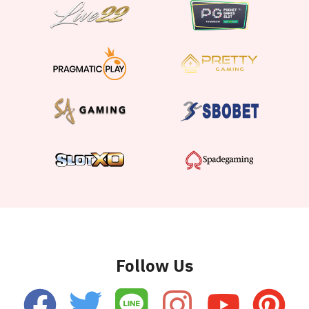
Follow Us