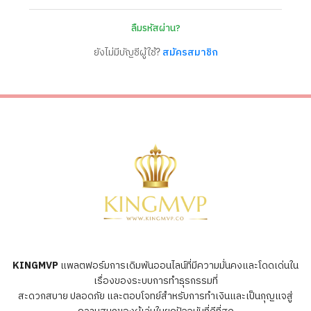
ลืมรหัสผ่าน?
ยังไม่มีบัญชีผู้ใช้?
สมัครสมาชิก
KINGMVP
แพลตฟอร์มการเดิมพันออนไลน์ที่มีความมั่นคงและโดดเด่นใน
เรื่องของระบบการทำธุรกรรมที่
สะดวกสบาย ปลอดภัย และตอบโจทย์สำหรับการทำเงินและเป็นกุญแจสู่