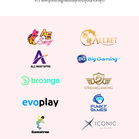
ความสนุกของผู้เล่นในยุคปัจจุบันที่ดีที่สุด