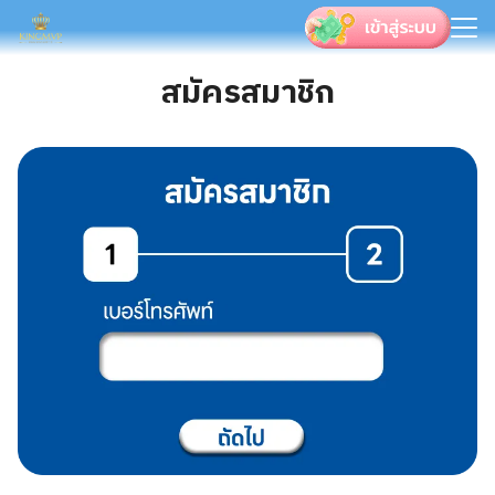
Skip
to
Search
content
สมัครสมาชิก
for: